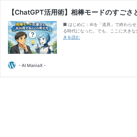
【ChatGPT活用術】相棒モードのすご
■ はじめに：AIを「道具」で終わらせ
る時代になった。でも、ここに大きな
【ChatGPT
きを読む
活
用
術】
相
- AI ManiaX -
棒
モ
ー
ド
の
す
ご
さ
と、
AI
を