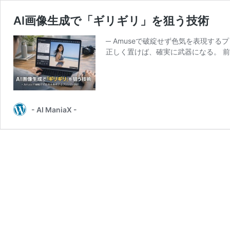
AI画像生成で「ギリギリ」を狙う技術
─ Amuseで破綻せず色気を表現す
正しく置けば、確実に武器になる。 前
- AI ManiaX -