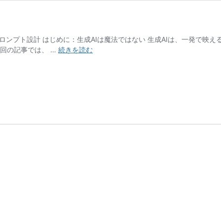
るプロンプト設計 はじめに：生成AIは魔法ではない 生成AIは、一発で
AI
回の記事では、 …
続きを読む
画
像
生
成
で
「ギ
リ
ギ
リ」
を
狙
う
技
術