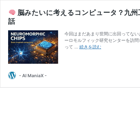
脳みたいに考えるコンピュータ？九州
話
今回はまだあまり世間に出回ってない
ーロモルフィック研究センターを訪問
って …
続きを読む
脳
み
た
い
- AI ManiaX -
に
考
え
る
コ
ン
ピ
ュ
ー
タ？