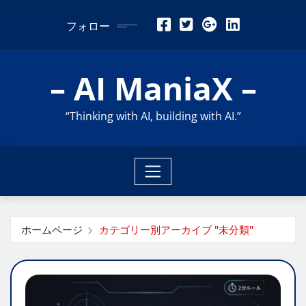
コ
フォロー
ン
テ
ン
– AI ManiaX –
ツ
に
“Thinking with AI, building with AI.”
ス
キ
ッ
プ
ホームページ
カテゴリー別アーカイブ "未分類"