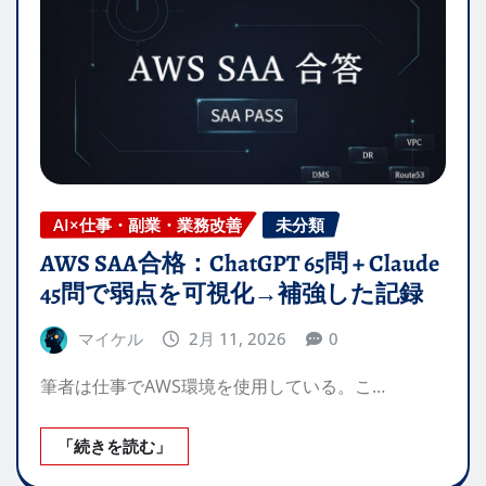
AI×仕事・副業・業務改善
未分類
AWS SAA合格：ChatGPT 65問 + Claude
45問で弱点を可視化→補強した記録
マイケル
2月 11, 2026
0
筆者は仕事でAWS環境を使用している。こ…
「続きを読む」