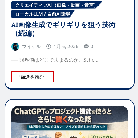
クリエイティブAI（画像・動画・音声）
ローカルLLM / 自前AI環境
AI画像生成でギリギリを狙う技術
（続編）
マイケル
1月 6, 2026
0
── 限界値はどこで決まるのか、Sche…
「続きを読む」