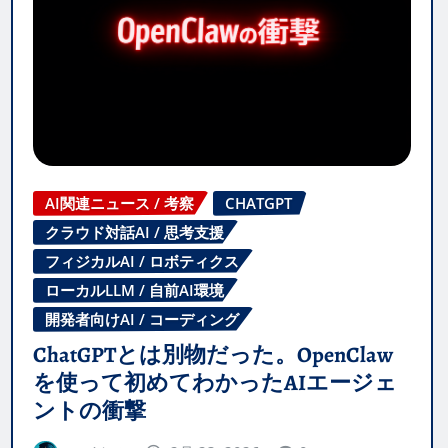
AI関連ニュース / 考察
CHATGPT
クラウド対話AI / 思考支援
フィジカルAI / ロボティクス
ローカルLLM / 自前AI環境
開発者向けAI / コーディング
ChatGPTとは別物だった。OpenClaw
を使って初めてわかったAIエージェ
ントの衝撃