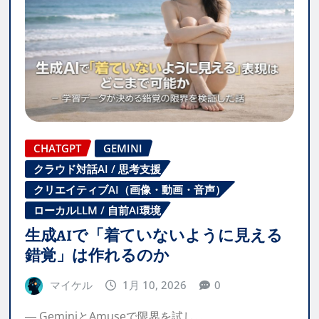
CHATGPT
GEMINI
クラウド対話AI / 思考支援
クリエイティブAI（画像・動画・音声）
ローカルLLM / 自前AI環境
生成AIで「着ていないように見える
錯覚」は作れるのか
マイケル
1月 10, 2026
0
― GeminiとAmuseで限界を試し…