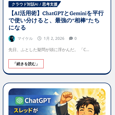
クラウド対話AI / 思考支援
【AI活用術】ChatGPTとGeminiを平行
で使い分けると、最強の“相棒”たち
になる
マイケル
1月 2, 2026
0
先日、ふとした疑問が頭に浮かんだ。 「C…
「続きを読む」