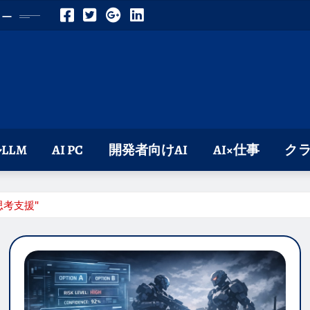
ロー
LLM
AI PC
開発者向けAI
AI×仕事
クラ
思考支援"