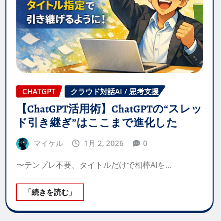
CHATGPT
クラウド対話AI / 思考支援
【ChatGPT活用術】ChatGPTの“スレッ
ド引き継ぎ”はここまで進化した
マイケル
1月 2, 2026
0
〜テンプレ不要、タイトルだけで相棒AIを…
「続きを読む」