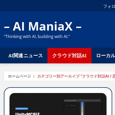
コ
フォ
ン
テ
– AI ManiaX –
ン
ツ
“Thinking with AI, building with AI.”
に
ス
キ
AI関連ニュース
クラウド対話AI
ローカル
ッ
プ
ホームページ
カテゴリー別アーカイブ "クラウド対話AI / 