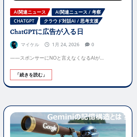
AI関連ニュース
AI関連ニュース / 考察
CHATGPT
クラウド対話AI / 思考支援
ChatGPTに広告が入る日
マイケル
1月 24, 2026
0
——スポンサーにNOと言えなくなるAIが…
「続きを読む」