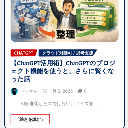
CHATGPT
クラウド対話AI / 思考支援
【ChatGPT活用術】ChatGPTのプロジ
ェクト機能を使うと、さらに賢くな
った話
マイケル
1月 2, 2026
0
―― AIが進化したのではない。ノイズを…
「続きを読む」