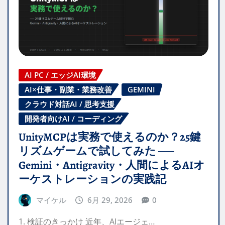
AI PC / エッジAI環境
AI×仕事・副業・業務改善
GEMINI
クラウド対話AI / 思考支援
開発者向けAI / コーディング
UnityMCPは実務で使えるのか？25鍵
リズムゲームで試してみた ──
Gemini・Antigravity・人間によるAIオ
ーケストレーションの実践記
マイケル
6月 29, 2026
0
1. 検証のきっかけ 近年、AIエージェ…