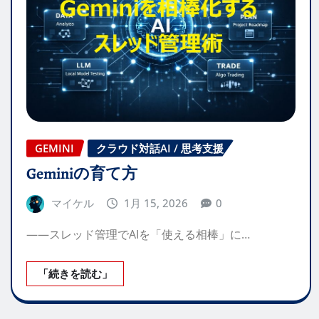
GEMINI
クラウド対話AI / 思考支援
Geminiの育て方
マイケル
1月 15, 2026
0
——スレッド管理でAIを「使える相棒」に…
「続きを読む」