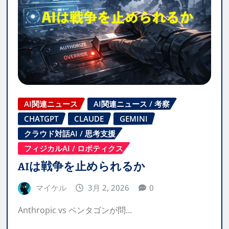
AI関連ニュース
AI関連ニュース / 考察
CHATGPT
CLAUDE
GEMINI
クラウド対話AI / 思考支援
フィジカルAI / ロボティクス
AIは戦争を止められるか
マイケル
3月 2, 2026
0
Anthropic vs ペンタゴンが問…