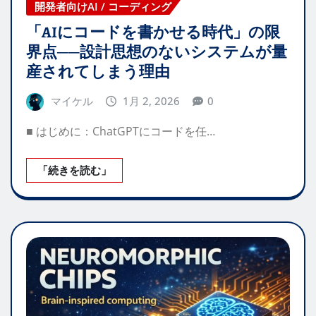
開発者向けAI / コーディング
「AIにコードを書かせる時代」の限
界点──設計思想のないシステムが量
産されてしまう理由
マイケル
1月 2, 2026
0
■ はじめに：ChatGPTにコードを任…
「続きを読む」