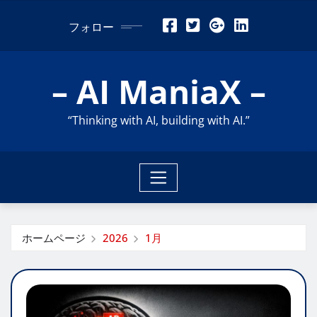
コ
フォロー
ン
テ
ン
– AI ManiaX –
ツ
に
“Thinking with AI, building with AI.”
ス
キ
ッ
プ
ホームページ
2026
1月