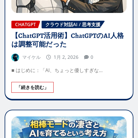
CHATGPT
クラウド対話AI / 思考支援
【ChatGPT活用術】ChatGPTのAI人格
は調整可能だった
マイケル
1月 2, 2026
0
■ はじめに：「AI、ちょっと優しすぎな…
「続きを読む」