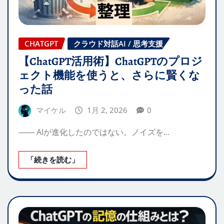
CHATGPT
クラウド対話AI / 思考支援
【ChatGPT活用術】ChatGPTのプロジ
ェクト機能を使うと、さらに賢くな
った話
マイケル
1月 2, 2026
0
―― AIが進化したのではない。ノイズを…
「続きを読む」