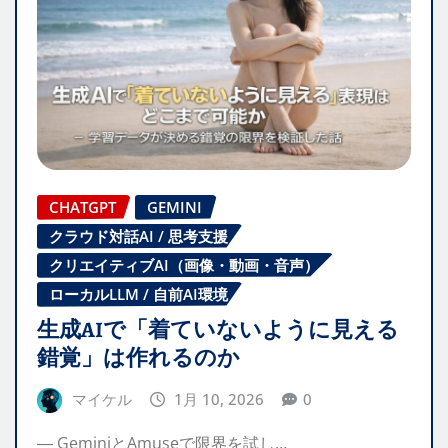
CHATGPT
GEMINI
クラウド対話AI / 思考支援
クリエイティブAI（画像・動画・音声）
ローカルLLM / 自前AI環境
生成AIで「着ていないように見える
錯覚」は作れるのか
マイケル
1月 10, 2026
0
― GeminiとAmuseで限界を試し…