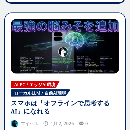
AI PC / エッジAI環境
ローカルLLM / 自前AI環境
スマホは「オフラインで思考する
AI」になれる
マイケル
1月 2, 2026
0