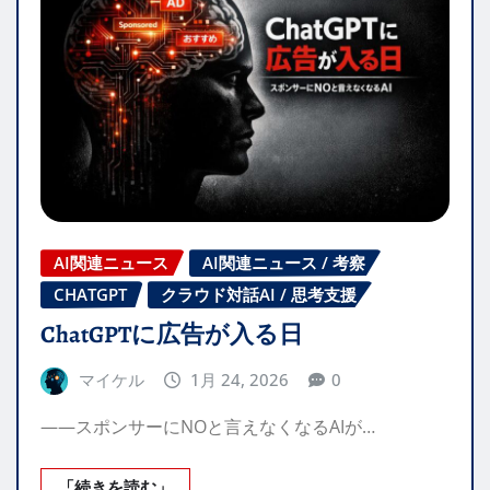
AI関連ニュース
AI関連ニュース / 考察
CHATGPT
クラウド対話AI / 思考支援
ChatGPTに広告が入る日
マイケル
1月 24, 2026
0
——スポンサーにNOと言えなくなるAIが…
「続きを読む」