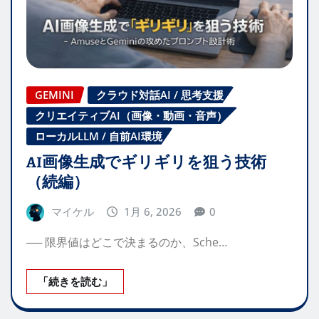
GEMINI
クラウド対話AI / 思考支援
クリエイティブAI（画像・動画・音声）
ローカルLLM / 自前AI環境
AI画像生成でギリギリを狙う技術
（続編）
マイケル
1月 6, 2026
0
── 限界値はどこで決まるのか、Sche…
「続きを読む」