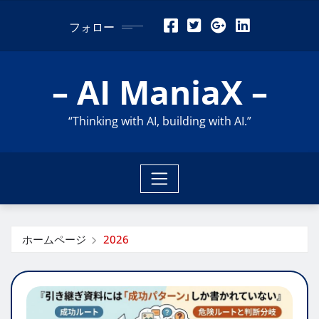
コ
フォロー
ン
テ
ン
– AI ManiaX –
ツ
に
“Thinking with AI, building with AI.”
ス
キ
ッ
プ
ホームページ
2026