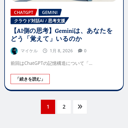
CHATGPT
GEMINI
クラウド対話AI / 思考支援
【AI側の思考】Geminiは、あなたを
どう「覚えて」いるのか
マイケル
1月 8, 2026
0
前回はChatGPTの記憶構造について「…
「続きを読む」
投
1
2
稿