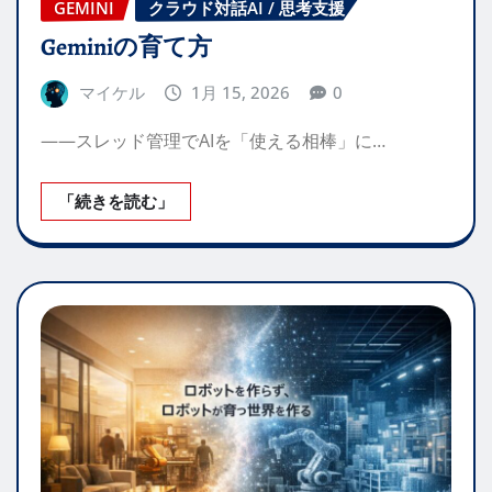
GEMINI
クラウド対話AI / 思考支援
Geminiの育て方
マイケル
1月 15, 2026
0
——スレッド管理でAIを「使える相棒」に…
「続きを読む」