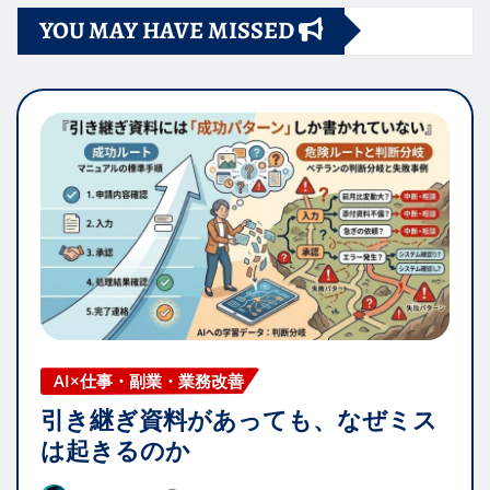
YOU MAY HAVE MISSED
の
ペ
ー
ジ
送
り
AI×仕事・副業・業務改善
引き継ぎ資料があっても、なぜミス
は起きるのか