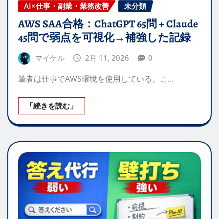
AI×仕事・副業・業務改善
未分類
AWS SAA合格：ChatGPT 65問 + Claude
45問で弱点を可視化→補強した記録
マイケル
2月 11, 2026
0
筆者は仕事でAWS環境を使用している。こ…
「続きを読む」