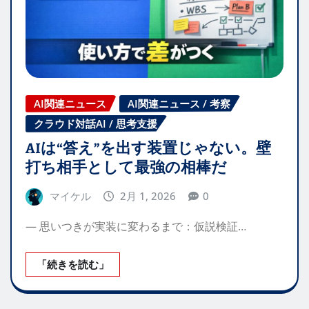
AI関連ニュース
AI関連ニュース / 考察
クラウド対話AI / 思考支援
AIは“答え”を出す装置じゃない。壁
打ち相手として最強の相棒だ
マイケル
2月 1, 2026
0
— 思いつきが実装に変わるまで：仮説検証…
「続きを読む」