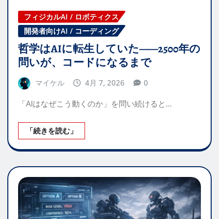
フィジカルAI / ロボティクス
開発者向けAI / コーディング
哲学はAIに転生していた——2500年の
問いが、コードになるまで
マイケル
4月 7, 2026
0
「AIはなぜこう動くのか」を問い続けると…
「続きを読む」