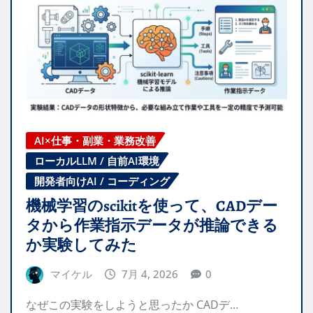
AI×仕事・副業・業務改善
ローカルLLM / 自前AI環境
開発者向けAI / コーディング
機械学習のscikitを使って、CADデー
タから作業指示データが推論できる
か実験してみた
マイケル
7月 4, 2026
0
なぜこの実験をしようと思ったか CADデ…