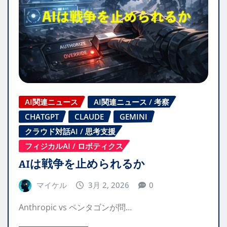
AI関連ニュース
AI関連ニュース / 考察
CHATGPT
CLAUDE
GEMINI
クラウド対話AI / 思考支援
フィジカルAI / ロボティクス
AIは戦争を止められるか
マイケル
3月 2, 2026
0
Anthropic vs ペンタゴンが問…