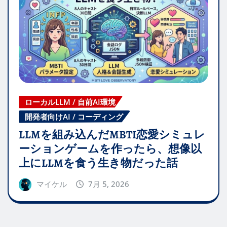
ローカルLLM / 自前AI環境
開発者向けAI / コーディング
LLMを組み込んだMBTI恋愛シミュレ
ーションゲームを作ったら、想像以
上にLLMを食う生き物だった話
マイケル
7月 5, 2026