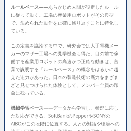
ルールベース
——あらかじめ人間が設定したルール
に従って動く。工場の産業用ロボットがその典型
で、決められた動作を正確に繰り返すことに特化し
ている。
この定義を議論する中で、研究会では大手電機メー
カーのマザー工場への見学機会も得た。目の前で稼
働する産業用ロボットの高速かつ正確な動きは、言
葉で説明する「ルールベース」の概念をはるかに超
えた迫力があった。日本の製造技術の底力をまざま
ざと見せつけられた体験として、メンバー全員の印
象に残っている。
機械学習ベース
——データから学習し、状況に応じ
た対応ができる。SoftBankのPepperやSONYの
AIBOがこの段階に位置する。人との対話や環境への