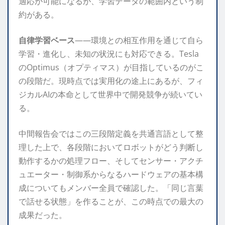
適応が可能になるが、学習データの範囲内という制
約がある。
自律学習ベース
——環境との相互作用を通じて自ら
学習・進化し、未知の状況にも対応できる。Tesla
のOptimus（オプティマス）が目指しているのがこ
の段階だ。現時点では実用化の途上にあるが、フィ
ジカルAIの本命として世界中で開発競争が続いてい
る。
中間報告会ではこの三段階定義を共通言語として整
理した上で、各段階においてロボットがどう判断し
動作するかの処理フロー、そしてセンサー・アクチ
ュエーター・制御系からなるハードウェアの基本構
成についてもメンバー全員で確認した。「同じ言葉
で話せる状態」を作ることが、この時点での最大の
成果だった。