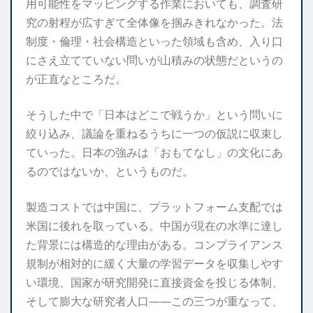
用可能性をマッピングする作業においても、調査研
究の射程が広すぎて全体像を掴みきれなかった。法
制度・倫理・社会構造といった領域も含め、入り口
にさえ立てていない問いが山積みの状態だというの
が正直なところだ。
そうした中で「日本はどこで戦うか」という問いに
絞り込み、議論を重ねるうちに一つの仮説に収束し
ていった。日本の強みは「おもてなし」の文化にあ
るのではないか、というものだ。
製造コストでは中国に、プラットフォーム支配では
米国に後れを取っている。中国が現在の水準に達し
た背景には構造的な理由がある。コンプライアンス
規制が相対的に緩く大量の学習データを収集しやす
い環境、国家が研究開発に直接資金を投じる体制、
そして膨大な研究者人口——この三つが重なって、