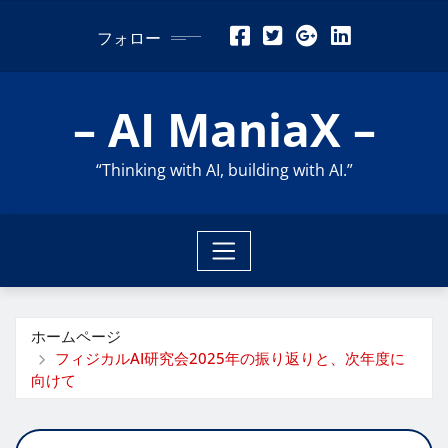
コ
フォロー
ン
テ
ン
– AI ManiaX –
ツ
に
“Thinking with AI, building with AI.”
ス
キ
ッ
プ
ホームページ
フィジカルAI研究会2025年の振り返りと、次年度に
向けて