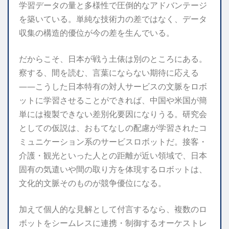
学習データの量と多様性で圧倒的なアドバンテージ
を築いている。単純な技術力の差ではなく、データ
収集の構造的優位が今の差を生んでいる。
だからこそ、日本が戦う土俵は別のところにある。
察する、間を読む、言葉にならない期待に応える
——こうした日本特有の対人サービスの文脈をロボ
ットに学習させることができれば、中国や米国が簡
単には複製できない差別化要因になりうる。研究会
としての仮説は、おもてなしの配慮が学習されたコ
ミュニケーション系のサービスロボットだ。接客・
介護・観光といった人との距離が近い領域で、日本
固有の気遣いや間の取り方を体現するロボットは、
文化的文脈そのものが競争優位になる。
加えて個人的な見解として付言するなら、複数のロ
ボットをシームレスに連携・制御するオーケストレ