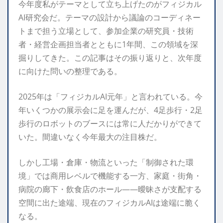
今年度私がテーマとして立ち上げたのがフィジカル
AI研究会だ。テーマの設計から議論のコーディネー
トまで担う立場として、参加企業の研究員・技術
者・経営企画担当者とともに1年間、この領域を深
掘りしてきた。この記事はその振り返りと、次年度
に向けた問いの整理である。
2025年は「フィジカルAI元年」と言われている。今
年いくつかの展示会に足を運んだが、4足歩行・2足
歩行のロボットのブースには常に人だかりができて
いた。間違いなく今年最大の注目株だ。
しかし工場・倉庫・物流といった「制御された環
境」では商用レベルで機能する一方、家庭・街角・
病院の廊下・飲食店のホール——曖昧さが支配する
空間に出た途端、現在のフィジカルAIは途端に脆く
なる。