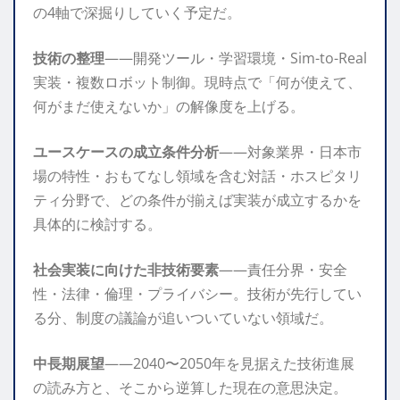
の4軸で深掘りしていく予定だ。
技術の整理
——開発ツール・学習環境・Sim-to-Real
実装・複数ロボット制御。現時点で「何が使えて、
何がまだ使えないか」の解像度を上げる。
ユースケースの成立条件分析
——対象業界・日本市
場の特性・おもてなし領域を含む対話・ホスピタリ
ティ分野で、どの条件が揃えば実装が成立するかを
具体的に検討する。
社会実装に向けた非技術要素
——責任分界・安全
性・法律・倫理・プライバシー。技術が先行してい
る分、制度の議論が追いついていない領域だ。
中長期展望
——2040〜2050年を見据えた技術進展
の読み方と、そこから逆算した現在の意思決定。