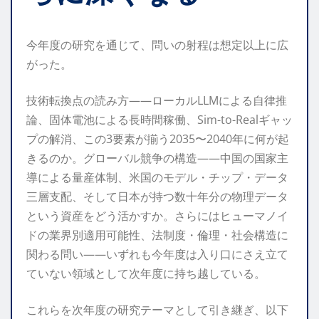
今年度の研究を通じて、問いの射程は想定以上に広
がった。
技術転換点の読み方——ローカルLLMによる自律推
論、固体電池による長時間稼働、Sim-to-Realギャッ
プの解消、この3要素が揃う2035〜2040年に何が起
きるのか。グローバル競争の構造——中国の国家主
導による量産体制、米国のモデル・チップ・データ
三層支配、そして日本が持つ数十年分の物理データ
という資産をどう活かすか。さらにはヒューマノイ
ドの業界別適用可能性、法制度・倫理・社会構造に
関わる問い——いずれも今年度は入り口にさえ立て
ていない領域として次年度に持ち越している。
これらを次年度の研究テーマとして引き継ぎ、以下