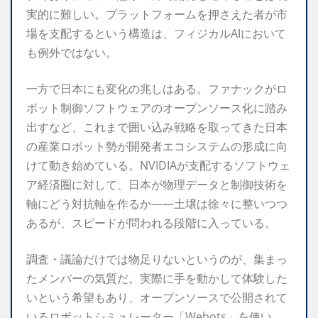
実的に難しい。プラットフォームを押さえた者が市
場を支配するという構造は、フィジカルAIにおいて
も例外ではない。
一方で日本にも変化の兆しはある。ファナックがロ
ボット制御ソフトウェアのオープンソース化に踏み
出すなど、これまで囲い込み戦略を取ってきた日本
の産業ロボット勢が開発者エコシステムの形成に向
けて動き始めている。NVIDIAが支配するソフトウェ
ア経済圏に対して、日本が物理データと制御技術を
軸にどう対抗軸を作るか——土壌は徐々に整いつつ
あるが、スピードが問われる段階に入っている。
調査・議論だけでは物足りないというのが、集まっ
たメンバーの気質だ。実際に手を動かして体験した
いという希望もあり、オープンソースで公開されて
いるロボットシミュレーター「Webots」を使い、