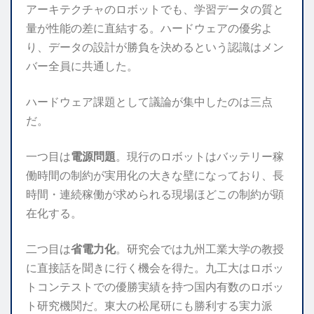
アーキテクチャのロボットでも、学習データの質と
量が性能の差に直結する。ハードウェアの優劣よ
り、データの設計が勝負を決めるという認識はメン
バー全員に共通した。
ハードウェア課題として議論が集中したのは三点
だ。
一つ目は
電源問題
。現行のロボットはバッテリー稼
働時間の制約が実用化の大きな壁になっており、長
時間・連続稼働が求められる現場ほどこの制約が顕
在化する。
二つ目は
省電力化
。研究会では九州工業大学の教授
に直接話を聞きに行く機会を得た。九工大はロボッ
トコンテストでの優勝実績を持つ国内有数のロボッ
ト研究機関だ。東大の松尾研にも勝利する実力派