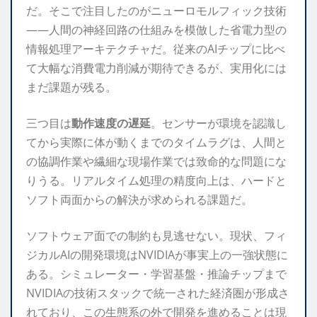
だ。そこで注目したのがニューロモルフィック技術
——人間の神経回路の仕組みを模倣した省電力型の
情報処理アーキテクチャだ。従来のAIチップに比べ
て大幅な消費電力削減が期待できるが、実用化には
まだ課題が残る。
三つ目は
動作速度の遅延
。センサーが環境を認識し
てから実際に体が動くまでのタイムラグは、人間と
の協調作業や繊細な現場作業では致命的な問題にな
りうる。リアルタイム処理の精度向上は、ハードと
ソフト両面からの解決が求められる課題だ。
ソフトウェア面での制約も見逃せない。現状、フィ
ジカルAIの開発環境はNVIDIAが事実上の一強状態に
ある。シミュレーター・学習基盤・推論チップまで
NVIDIAの技術スタックで統一された経済圏が形成さ
れており、この生態系の外で開発を進めることは現