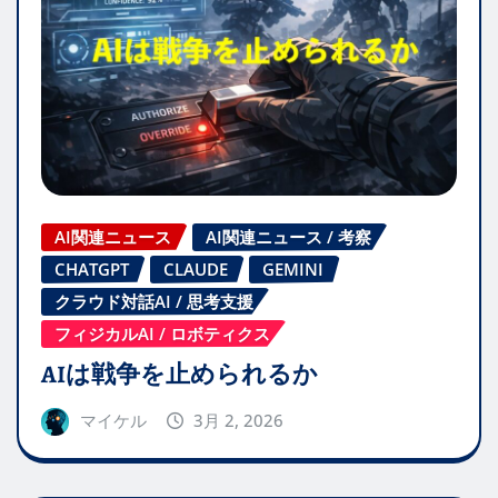
AI関連ニュース
AI関連ニュース / 考察
CHATGPT
CLAUDE
GEMINI
クラウド対話AI / 思考支援
フィジカルAI / ロボティクス
AIは戦争を止められるか
マイケル
3月 2, 2026