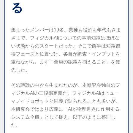
る
集まったメンバーは19名。業種も役割も年代もさま
ざまで、フィジカルAIについての事前知識はほぼな
い状態からのスタートだった。そこで前半は知識習
得フェーズと位置づけ、各自が調査・インプットを
重ねながら、まず「全員の認識を揃えること」を優
先した。
その議論の中から生まれたのが、本研究会独自のフ
ィジカルAIの三段階定義だ。フィジカルAIはヒュー
マノイドロボットと同義で語られることも多いが、
本研究会ではより広義に「AIが物理世界に作用する
システム全般」として捉え、以下のように整理し
た。