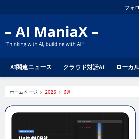
コ
フォ
ン
テ
– AI ManiaX –
ン
ツ
“Thinking with AI, building with AI.”
に
ス
キ
AI関連ニュース
クラウド対話AI
ローカル
ッ
プ
ホームページ
2026
6月