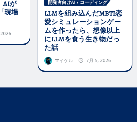
開発者向けAI / コーディング
AIが
「現場
LLMを組み込んだMBTI恋
愛シミュレーションゲー
ムを作ったら、想像以上
 2026
にLLMを食う生き物だっ
た話
マイケル
7月 5, 2026