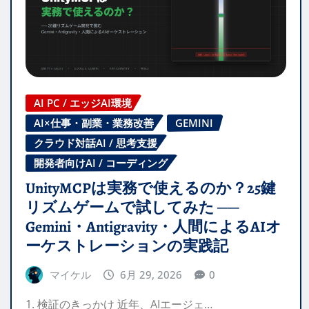
AI PC / エッジAI環境
AI×仕事・副業・業務改善
GEMINI
クラウド対話AI / 思考支援
開発者向けAI / コーディング
UnityMCPは実務で使えるのか？25鍵
リズムゲームで試してみた ──
Gemini・Antigravity・人間によるAIオ
ーケストレーションの実践記
マイケル
6月 29, 2026
0
1. 検証のきっかけ 近年、AIエージェ…