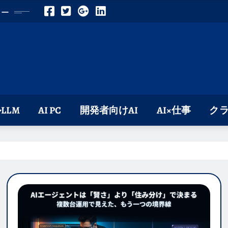
ロー
LLM
AI PC
開発者向けAI
AI×仕事
クラ