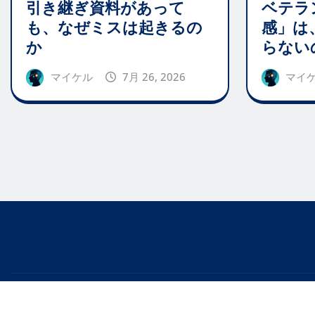
引き継ぎ資料があって
ベテラ
も、なぜミスは起きるの
感」は
か
らない
マイケル
7月 26, 2026
マイ
© 2025 |
- AI ManiaX -
|
Editor News
、投稿者:
ThemeArile