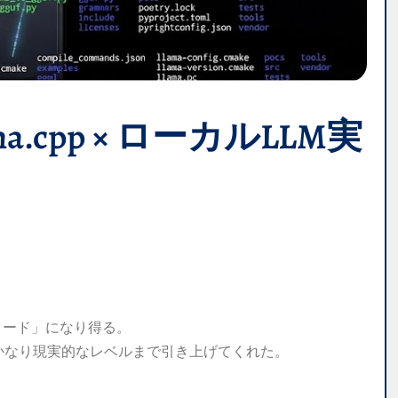
 llama.cpp × ローカルLLM実
ノード」になり得る。
可能性をかなり現実的なレベルまで引き上げてくれた。