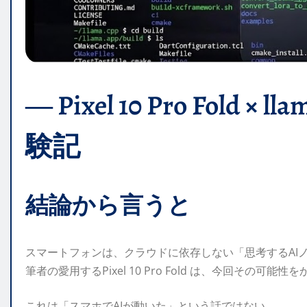
― Pixel 10 Pro Fold ×
験記
結論から言うと
スマートフォンは、クラウドに依存しない「思考するAI
筆者の愛用するPixel 10 Pro Fold は、今回その
これは「スマホでAIが動いた」という話ではない。