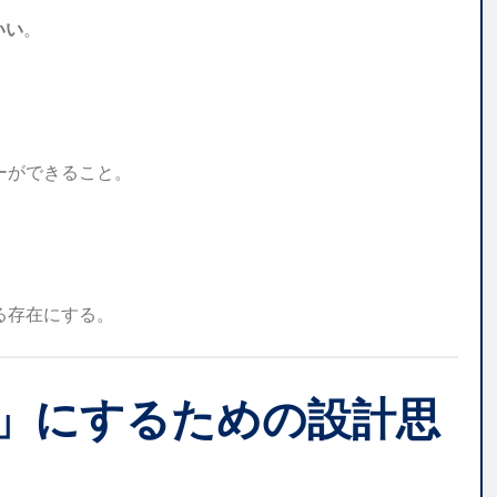
いい
。
ーができること。
る存在にする。
ード」にするための設計思