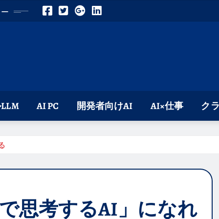
ロー
LLM
AI PC
開発者向けAI
AI×仕事
クラ
る
で思考するAI」になれ