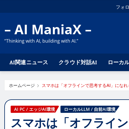
コ
フォ
ン
テ
– AI ManiaX –
ン
ツ
“Thinking with AI, building with AI.”
に
ス
キ
AI関連ニュース
クラウド対話AI
ローカル
ッ
プ
ホームページ
スマホは「オフラインで思考するAI」になれ
AI PC / エッジAI環境
ローカルLLM / 自前AI環境
スマホは「オフライン