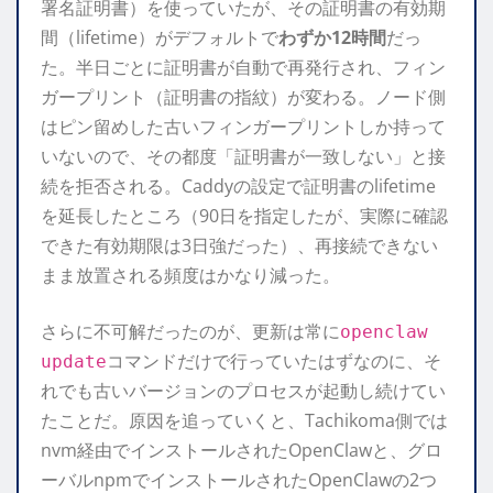
署名証明書）を使っていたが、その証明書の有効期
間（lifetime）がデフォルトで
わずか12時間
だっ
た。半日ごとに証明書が自動で再発行され、フィン
ガープリント（証明書の指紋）が変わる。ノード側
はピン留めした古いフィンガープリントしか持って
いないので、その都度「証明書が一致しない」と接
続を拒否される。Caddyの設定で証明書のlifetime
を延長したところ（90日を指定したが、実際に確認
できた有効期限は3日強だった）、再接続できない
まま放置される頻度はかなり減った。
さらに不可解だったのが、更新は常に
openclaw
コマンドだけで行っていたはずなのに、そ
update
れでも古いバージョンのプロセスが起動し続けてい
たことだ。原因を追っていくと、Tachikoma側では
nvm経由でインストールされたOpenClawと、グロ
ーバルnpmでインストールされたOpenClawの2つ