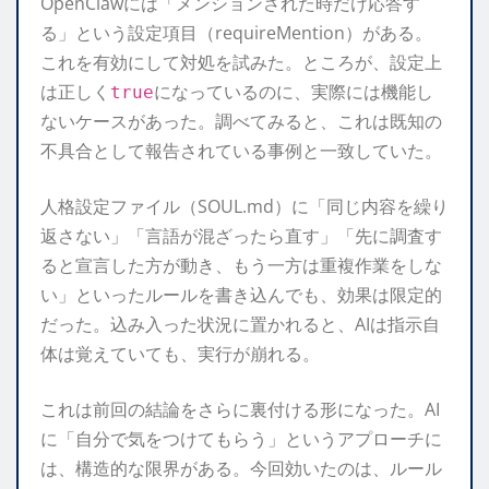
OpenClawには「メンションされた時だけ応答す
る」という設定項目（requireMention）がある。
これを有効にして対処を試みた。ところが、設定上
は正しく
になっているのに、実際には機能し
true
ないケースがあった。調べてみると、これは既知の
不具合として報告されている事例と一致していた。
人格設定ファイル（SOUL.md）に「同じ内容を繰り
返さない」「言語が混ざったら直す」「先に調査す
ると宣言した方が動き、もう一方は重複作業をしな
い」といったルールを書き込んでも、効果は限定的
だった。込み入った状況に置かれると、AIは指示自
体は覚えていても、実行が崩れる。
これは前回の結論をさらに裏付ける形になった。AI
に「自分で気をつけてもらう」というアプローチに
は、構造的な限界がある。今回効いたのは、ルール