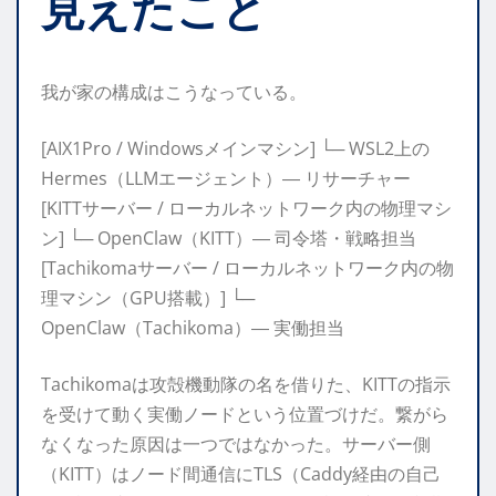
見えたこと
我が家の構成はこうなっている。
[AIX1Pro / Windowsメインマシン] └─ WSL2上の
Hermes（LLMエージェント）― リサーチャー
[KITTサーバー / ローカルネットワーク内の物理マシ
ン] └─ OpenClaw（KITT）― 司令塔・戦略担当
[Tachikomaサーバー / ローカルネットワーク内の物
理マシン（GPU搭載）] └─
OpenClaw（Tachikoma）― 実働担当
Tachikomaは攻殻機動隊の名を借りた、KITTの指示
を受けて動く実働ノードという位置づけだ。繋がら
なくなった原因は一つではなかった。サーバー側
（KITT）はノード間通信にTLS（Caddy経由の自己