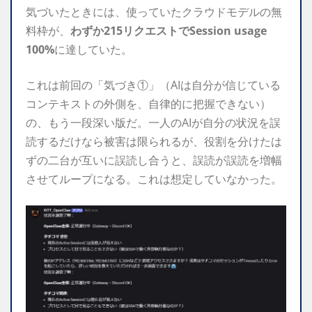
気づいたときには、使っていたクラウドモデルの無
料枠が、
わずか215リクエストでSession usage
100%
に達していた。
これは前回の「気づき①」（AIは自分が信じている
コンテキストの外側を、自律的に把握できない）
の、もう一段深い版だ。一人のAIが自分の状況を誤
読するだけなら被害は限られるが、役割を分けたは
ずの二台が互いに誤読し合うと、誤読が誤読を増幅
させてループになる。これは想定していなかった。