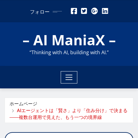
コ
フォロー
ン
テ
ン
– AI ManiaX –
ツ
に
“Thinking with AI, building with AI.”
ス
キ
ッ
プ
ホームページ
AIエージェントは「賢さ」より「住み分け」で決まる
――複数台運用で見えた、もう一つの境界線