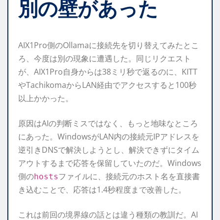
別の壁があった
AIX1Pro側のOllamaに接続先を切り替えてみたとこ
ろ、今度は別の現象に遭遇した。同じリクエスト
が、AIX1Pro自身からは38ミリ秒で返るのに、KITT
やTachikomaからLAN経由でアクセスすると100秒
以上かかった。
原因はAIの判断ミスではなく、もっと地味なところ
にあった。WindowsがLAN内の接続元IPアドレスを
逆引きDNSで解決しようとし、解決できずにタイム
アウトするまで応答を保留していたのだ。Windows
側の
ファイルに、接続元のホスト名を直接書
hosts
き込むことで、応答は1.4秒程度まで改善した。
これは前回の境界線の話とは違う種類の教訓だ。AI