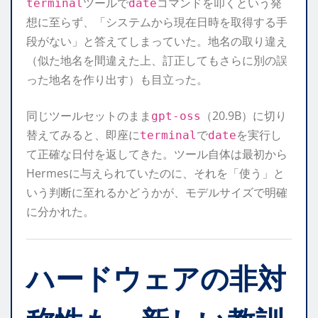
ツールで
コマンドを叩くという発
terminal
date
想に至らず、「システムから現在日時を取得する手
段がない」と答えてしまっていた。地名の取り違え
（似た地名を間違えた上、訂正してもさらに別の誤
った地名を作り出す）も目立った。
同じツールセットのまま
（20.9B）に切り
gpt-oss
替えてみると、即座に
で
を実行し
terminal
date
て正確な日付を返してきた。ツール自体は最初から
Hermesに与えられていたのに、それを「使う」と
いう判断に至れるかどうかが、モデルサイズで明確
に分かれた。
ハードウェアの非対