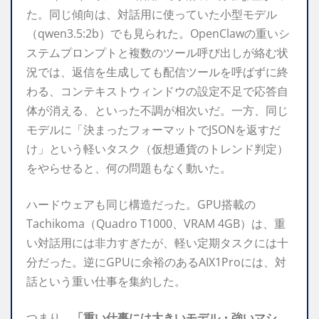
た。同じ傾向は、対話用に使っていた小型モデル
（qwen3.5:2b）でも見られた。OpenClawの重いシ
ステムプロンプトと複数のツール呼び出しが絡む状
況では、返信を生成しても配信ツールを呼ばずに終
わる、コンテキストウィンドウの設定不足で応答自
体が消える、といった不調が相次いだ。一方、同じ
モデルに「決まったフォーマットでJSONを返すだ
け」という軽いタスク（仮想通貨のトレンド判定）
をやらせると、何の問題もなく動いた。
ハードウェアも同じ構造だった。GPU搭載の
Tachikoma（Quadro T1000、VRAM 4GB）は、重
い対話用には非力すぎたが、軽い定期タスクには十
分だった。逆にGPUに余裕のあるAIX1Proには、対
話という重い仕事を集約した。
つまり、
「重い仕事には大きいモデル・強いマシ