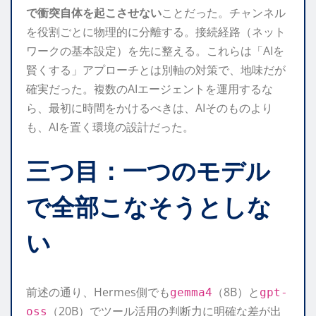
で衝突自体を起こさせない
ことだった。チャンネル
を役割ごとに物理的に分離する。接続経路（ネット
ワークの基本設定）を先に整える。これらは「AIを
賢くする」アプローチとは別軸の対策で、地味だが
確実だった。複数のAIエージェントを運用するな
ら、最初に時間をかけるべきは、AIそのものより
も、AIを置く環境の設計だった。
三つ目：一つのモデル
で全部こなそうとしな
い
前述の通り、Hermes側でも
（8B）と
gemma4
gpt-
（20B）でツール活用の判断力に明確な差が出
oss