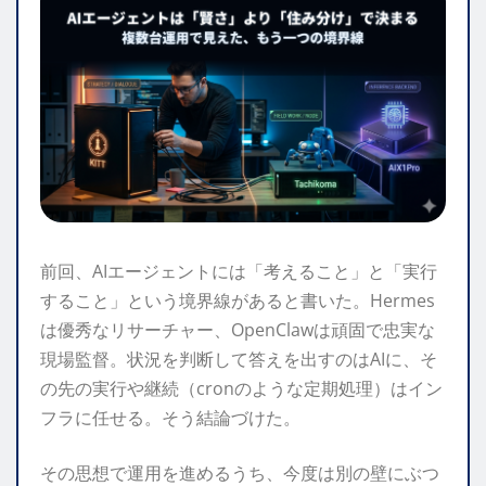
前回、AIエージェントには「考えること」と「実行
すること」という境界線があると書いた。Hermes
は優秀なリサーチャー、OpenClawは頑固で忠実な
現場監督。状況を判断して答えを出すのはAIに、そ
の先の実行や継続（cronのような定期処理）はイン
フラに任せる。そう結論づけた。
その思想で運用を進めるうち、今度は別の壁にぶつ