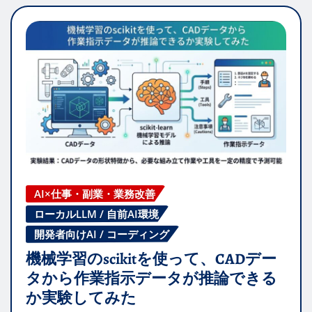
AI×仕事・副業・業務改善
ローカルLLM / 自前AI環境
開発者向けAI / コーディング
機械学習のscikitを使って、CADデー
タから作業指示データが推論できる
か実験してみた