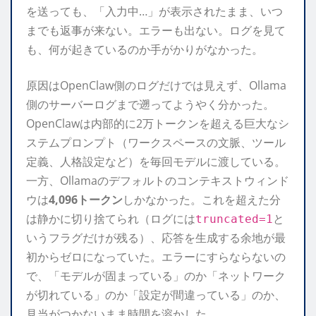
を送っても、「入力中…」が表示されたまま、いつ
までも返事が来ない。エラーも出ない。ログを見て
も、何が起きているのか手がかりがなかった。
原因はOpenClaw側のログだけでは見えず、Ollama
側のサーバーログまで遡ってようやく分かった。
OpenClawは内部的に2万トークンを超える巨大なシ
ステムプロンプト（ワークスペースの文脈、ツール
定義、人格設定など）を毎回モデルに渡している。
一方、Ollamaのデフォルトのコンテキストウィンド
ウは
4,096トークン
しかなかった。これを超えた分
は静かに切り捨てられ（ログには
と
truncated=1
いうフラグだけが残る）、応答を生成する余地が最
初からゼロになっていた。エラーにすらならないの
で、「モデルが固まっている」のか「ネットワーク
が切れている」のか「設定が間違っている」のか、
見当がつかないまま時間を溶かした。