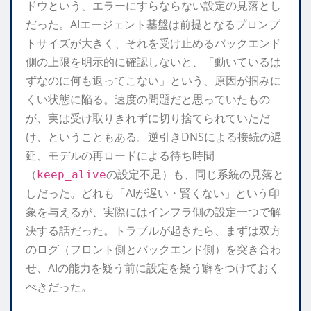
ドウという、エラーにすらならない設定の見落とし
だった。AIエージェント基盤は前提となるプロンプ
トサイズが大きく、それを受け止めるバックエンド
側の上限を明示的に確認しないと、「動いているは
ずなのに何も返ってこない」という、原因が掴みに
くい状態に陥る。速度の問題だと思っていたもの
が、実は受け取りきれずに切り捨てられていただ
け、ということもある。逆引きDNSによる接続の遅
延、モデルの再ロードによる待ち時間
（
の設定不足）も、同じ系統の見落と
keep_alive
しだった。どれも「AIが遅い・賢くない」という印
象を与えるが、実際にはインフラ側の設定一つで解
決する話だった。トラブルが起きたら、まずは双方
のログ（フロント側とバックエンド側）を突き合わ
せ、AIの能力を疑う前に設定を疑う癖をつけておく
べきだった。